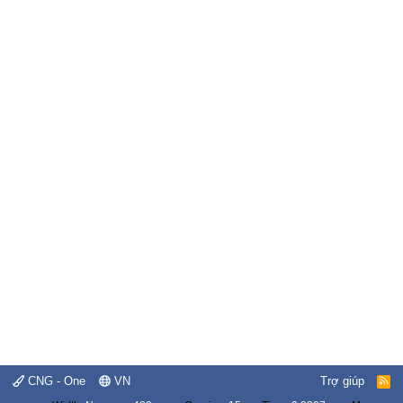
CNG - One
VN
Trợ giúp
R
S