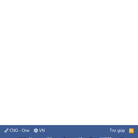
CNG - One
VN
Trợ giúp
R
S