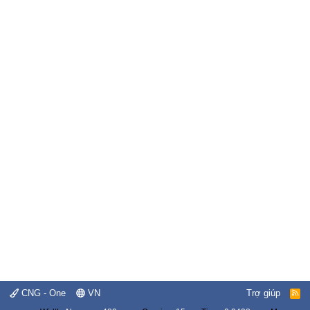
CNG - One
VN
Trợ giúp
R
S