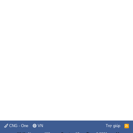
CNG - One
VN
Trợ giúp
R
S