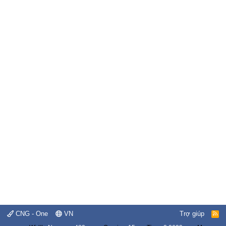
CNG - One
VN
Trợ giúp
R
S