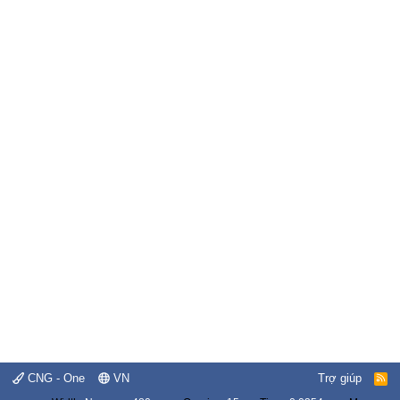
CNG - One
VN
Trợ giúp
R
S