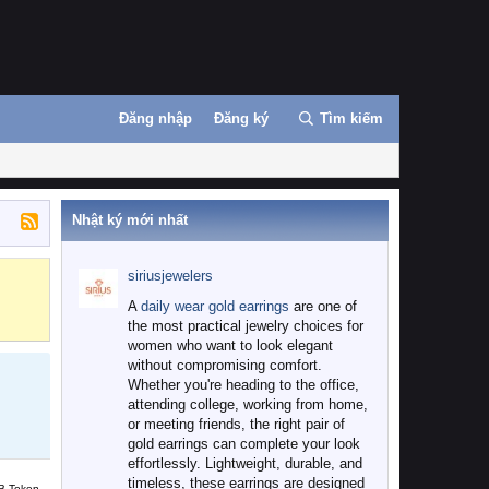
Đăng nhập
Đăng ký
Tìm kiếm
Nhật ký mới nhất
siriusjewelers
Binance
MEXC
A
daily wear gold earrings
are one of
the most practical jewelry choices for
women who want to look elegant
without compromising comfort.
Whether you're heading to the office,
attending college, working from home,
or meeting friends, the right pair of
gold earrings can complete your look
effortlessly. Lightweight, durable, and
timeless, these earrings are designed
B Token