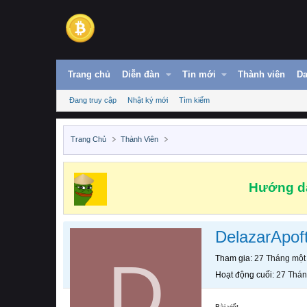
Trang chủ
Diễn đàn
Tin mới
Thành viên
Da
Đang truy cập
Nhật ký mới
Tìm kiếm
Trang Chủ
Thành Viên
Hướng dẫ
DelazarApof
D
Tham gia
27 Tháng một
Hoạt động cuối
27 Thán
Bài viết