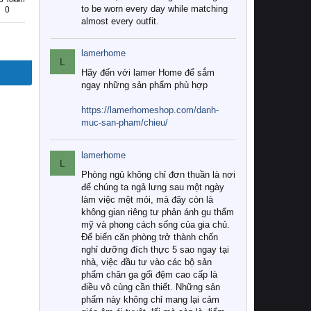
to be worn every day while matching
0
almost every outfit.
lamerhome
L
Hãy đến với lamer Home để sắm
ngay những sản phẩm phù hợp
https://lamerhomeshop.com/danh-
muc-san-pham/chieu/
lamerhome
L
Phòng ngủ không chỉ đơn thuần là nơi
để chúng ta ngả lưng sau một ngày
làm việc mệt mỏi, mà đây còn là
không gian riêng tư phản ánh gu thẩm
mỹ và phong cách sống của gia chủ.
Để biến căn phòng trở thành chốn
nghỉ dưỡng đích thực 5 sao ngay tại
nhà, việc đầu tư vào các bộ sản
phẩm chăn ga gối đệm cao cấp là
điều vô cùng cần thiết. Những sản
phẩm này không chỉ mang lại cảm