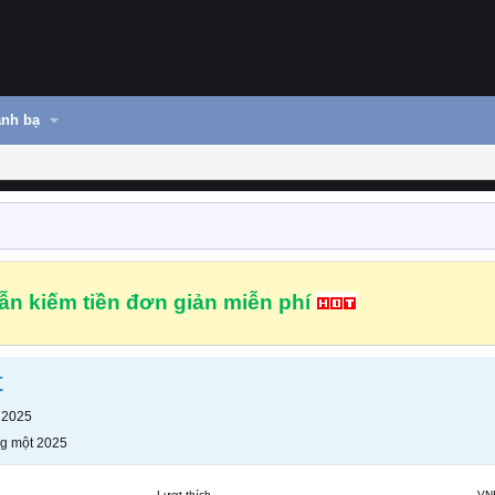
nh bạ
n kiếm tiền đơn giản miễn phí
t
 2025
g một 2025
Lượt thích
VN