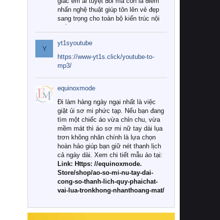
giác êm ái tuyệt đối mà còn là điểm
nhấn nghệ thuật giúp tôn lên vẻ đẹp
sang trọng cho toàn bộ kiến trúc nội
thất.
yt1syoutube
Tuy nhiên, giữa thị trường đa dạng
Y
với vô vàn thương hiệu và mẫu mã
https://www-yt1s.click/youtube-to-
như hiện nay, làm thế nào để chọn
mp3/
được những bộ chăn ga gối đệm cao
cấp thực sự chất lượng, phù hợp với
equinoxmode
khí hậu và nhu cầu sử dụng của gia
đình? Hãy cùng chúng tôi đi tìm lời
Đi làm hàng ngày ngại nhất là việc
giải đáp chi tiết qua bài viết dưới đây.
giặt ủi sơ mi phức tạp. Nếu bạn đang
tìm một chiếc áo vừa chỉn chu, vừa
1. Tại sao các gia đình hiện đại lại ưa
mềm mát thì áo sơ mi nữ tay dài lụa
chuộng chăn ga gối đệm cao cấp?
trơn không nhăn chính là lựa chọn
hoàn hảo giúp bạn giữ nét thanh lịch
Khác với các dòng sản phẩm thông
cả ngày dài. Xem chi tiết mẫu áo tại:
thường, những bộ chăn ga gối đệm
Link: Https: //equinoxmode.
cao cấp trải qua quy trình sản xuất
Store/shop/ao-so-mi-nu-tay-dai-
nghiêm ngặt từ khâu chọn lọc nguyên
cong-so-thanh-lich-quy-phaichat-
liệu tự nhiên đến công nghệ dệt
vai-lua-tronkhong-nhanthoang-mat/
nhuộm hiện đại không chứa hóa chất
độc hại. Khi sử dụng dòng sản phẩm
này, bạn sẽ cảm nhận rõ rệt sự khác