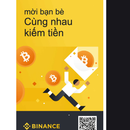
biệt từ bề mặt vải mềm mịn, khả năng
thoáng khí tuyệt vời cho đến độ đàn
hồi chuẩn xác của phần đệm nâng đỡ
cột sống.
Bên cạnh đó, việc lựa chọn các dòng
sản phẩm đạt chuẩn chất lượng quốc
tế còn giúp ngăn ngừa tình trạng kích
ứng da, hạn chế sự phát triển của vi
khuẩn và nấm mốc trong điều kiện
thời tiết nóng ẩm. Bạn có thể tìm hiểu
thêm các nghiên cứu khoa học về tác
động của giấc ngủ và môi trường
phòng ngủ đối với sức khỏe con
người tại Sleep Foundation (External
Link) để có cái nhìn toàn diện hơn.
2. Các tiêu chí vàng khi lựa chọn
chăn ga gối đệm cao cấp cho phòng
ngủ
Để sở hữu một bộ chăn ga gối đệm
cao cấp hoàn hảo cả về thẩm mỹ lẫn
công năng, người tiêu dùng cần cân
nhắc kỹ lưỡng các tiêu chí quan trọng