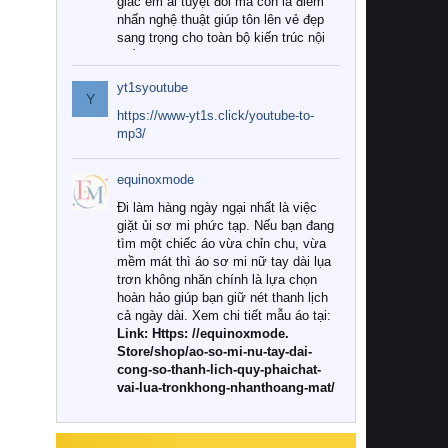
giác êm ái tuyệt đối mà còn là điểm
nhấn nghệ thuật giúp tôn lên vẻ đẹp
sang trọng cho toàn bộ kiến trúc nội
thất.
yt1syoutube
Tuy nhiên, giữa thị trường đa dạng
Y
với vô vàn thương hiệu và mẫu mã
https://www-yt1s.click/youtube-to-
như hiện nay, làm thế nào để chọn
mp3/
được những bộ chăn ga gối đệm cao
cấp thực sự chất lượng, phù hợp với
equinoxmode
khí hậu và nhu cầu sử dụng của gia
đình? Hãy cùng chúng tôi đi tìm lời
Đi làm hàng ngày ngại nhất là việc
giải đáp chi tiết qua bài viết dưới đây.
giặt ủi sơ mi phức tạp. Nếu bạn đang
tìm một chiếc áo vừa chỉn chu, vừa
1. Tại sao các gia đình hiện đại lại ưa
mềm mát thì áo sơ mi nữ tay dài lụa
chuộng chăn ga gối đệm cao cấp?
trơn không nhăn chính là lựa chọn
hoàn hảo giúp bạn giữ nét thanh lịch
Khác với các dòng sản phẩm thông
cả ngày dài. Xem chi tiết mẫu áo tại:
thường, những bộ chăn ga gối đệm
Link: Https: //equinoxmode.
cao cấp trải qua quy trình sản xuất
Store/shop/ao-so-mi-nu-tay-dai-
nghiêm ngặt từ khâu chọn lọc nguyên
cong-so-thanh-lich-quy-phaichat-
liệu tự nhiên đến công nghệ dệt
vai-lua-tronkhong-nhanthoang-mat/
nhuộm hiện đại không chứa hóa chất
độc hại. Khi sử dụng dòng sản phẩm
này, bạn sẽ cảm nhận rõ rệt sự khác