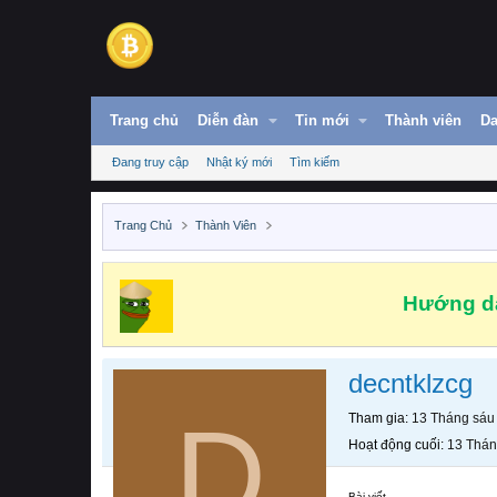
Trang chủ
Diễn đàn
Tin mới
Thành viên
Da
Đang truy cập
Nhật ký mới
Tìm kiếm
Trang Chủ
Thành Viên
Hướng dẫ
decntklzcg
D
Tham gia
13 Tháng sáu
Hoạt động cuối
13 Thán
Bài viết