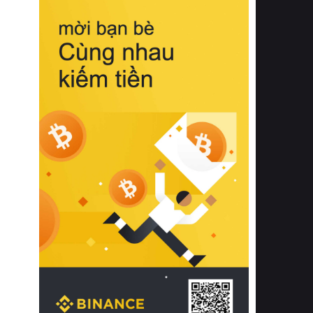
biệt từ bề mặt vải mềm mịn, khả năng
thoáng khí tuyệt vời cho đến độ đàn
hồi chuẩn xác của phần đệm nâng đỡ
cột sống.
Bên cạnh đó, việc lựa chọn các dòng
sản phẩm đạt chuẩn chất lượng quốc
tế còn giúp ngăn ngừa tình trạng kích
ứng da, hạn chế sự phát triển của vi
khuẩn và nấm mốc trong điều kiện
thời tiết nóng ẩm. Bạn có thể tìm hiểu
thêm các nghiên cứu khoa học về tác
động của giấc ngủ và môi trường
phòng ngủ đối với sức khỏe con
người tại Sleep Foundation (External
Link) để có cái nhìn toàn diện hơn.
2. Các tiêu chí vàng khi lựa chọn
chăn ga gối đệm cao cấp cho phòng
ngủ
Để sở hữu một bộ chăn ga gối đệm
cao cấp hoàn hảo cả về thẩm mỹ lẫn
công năng, người tiêu dùng cần cân
nhắc kỹ lưỡng các tiêu chí quan trọng