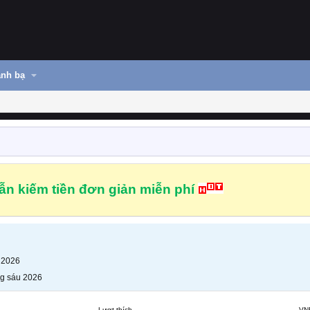
nh bạ
n kiếm tiền đơn giản miễn phí
 2026
g sáu 2026
Lượt thích
VN