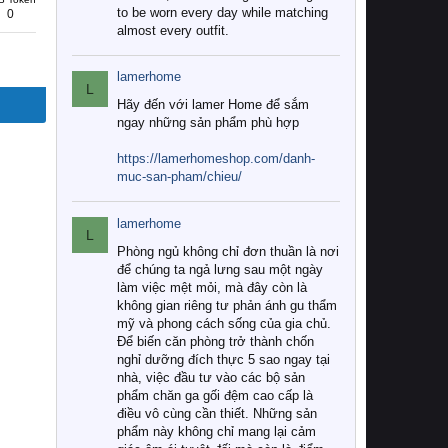
to be worn every day while matching
0
almost every outfit.
lamerhome
L
Hãy đến với lamer Home để sắm
ngay những sản phẩm phù hợp
https://lamerhomeshop.com/danh-
muc-san-pham/chieu/
lamerhome
L
Phòng ngủ không chỉ đơn thuần là nơi
để chúng ta ngả lưng sau một ngày
làm việc mệt mỏi, mà đây còn là
không gian riêng tư phản ánh gu thẩm
mỹ và phong cách sống của gia chủ.
Để biến căn phòng trở thành chốn
nghỉ dưỡng đích thực 5 sao ngay tại
nhà, việc đầu tư vào các bộ sản
phẩm chăn ga gối đệm cao cấp là
điều vô cùng cần thiết. Những sản
phẩm này không chỉ mang lại cảm