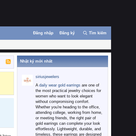
Đăng nhập
Đăng ký
Tìm kiếm
Nhật ký mới nhất
siriusjewelers
Binance
MEXC
A
daily wear gold earrings
are one of
the most practical jewelry choices for
women who want to look elegant
without compromising comfort.
Whether you're heading to the office,
attending college, working from home,
or meeting friends, the right pair of
gold earrings can complete your look
effortlessly. Lightweight, durable, and
timeless, these earrings are designed
B Token