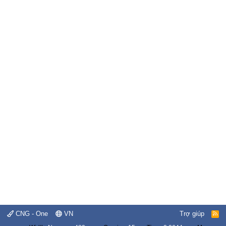
CNG - One
VN
Trợ giúp
R
S