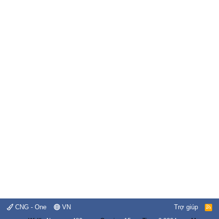
CNG - One
VN
Trợ giúp
R
S