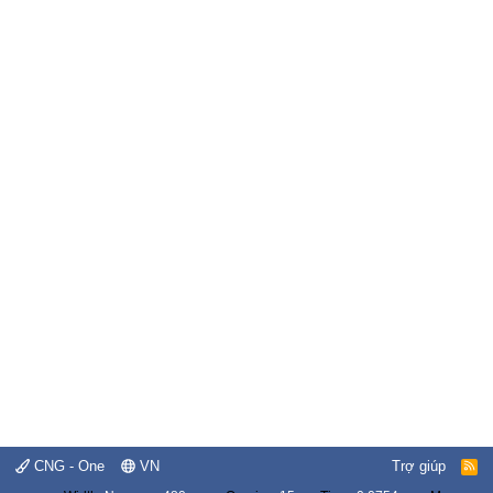
CNG - One
VN
Trợ giúp
R
S