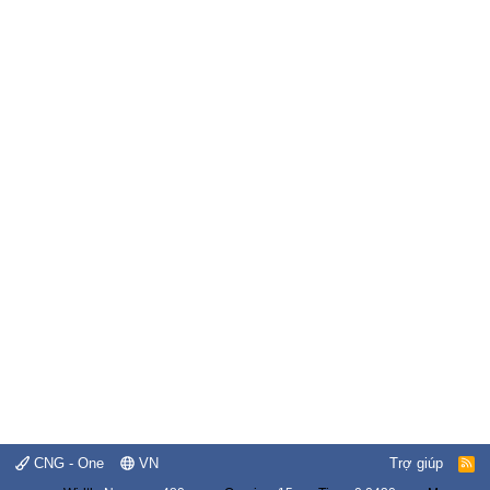
CNG - One
VN
Trợ giúp
R
S