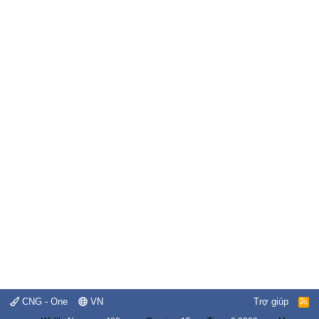
CNG - One
VN
Trợ giúp
R
S