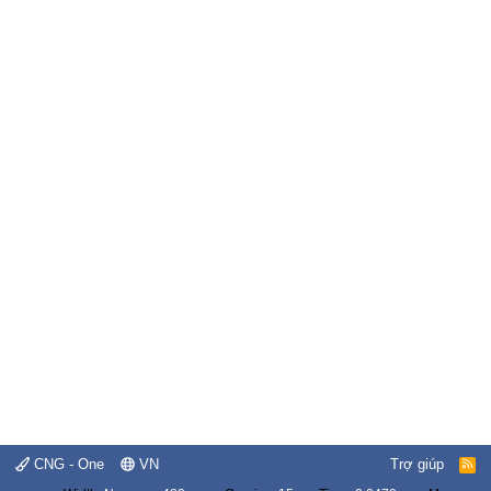
CNG - One
VN
Trợ giúp
R
S