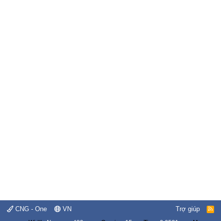
CNG - One
VN
Trợ giúp
R
S