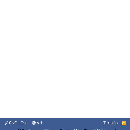
CNG - One
VN
Trợ giúp
R
S