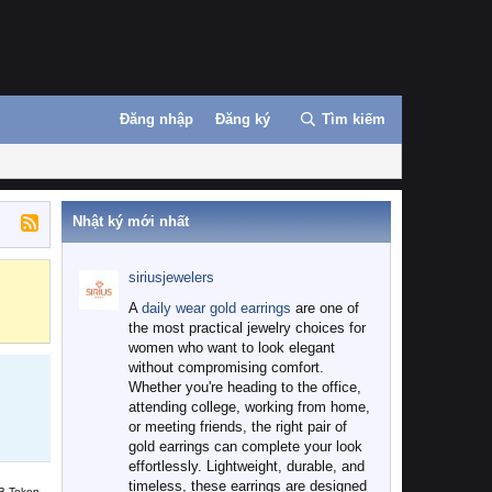
Đăng nhập
Đăng ký
Tìm kiếm
Nhật ký mới nhất
siriusjewelers
Binance
MEXC
A
daily wear gold earrings
are one of
the most practical jewelry choices for
women who want to look elegant
without compromising comfort.
Whether you're heading to the office,
attending college, working from home,
or meeting friends, the right pair of
gold earrings can complete your look
effortlessly. Lightweight, durable, and
timeless, these earrings are designed
B Token