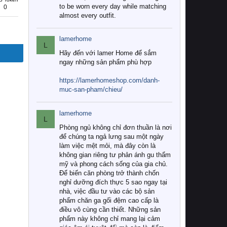
to be worn every day while matching
0
almost every outfit.
lamerhome
L
Hãy đến với lamer Home để sắm
ngay những sản phẩm phù hợp
https://lamerhomeshop.com/danh-
muc-san-pham/chieu/
lamerhome
L
Phòng ngủ không chỉ đơn thuần là nơi
để chúng ta ngả lưng sau một ngày
làm việc mệt mỏi, mà đây còn là
không gian riêng tư phản ánh gu thẩm
mỹ và phong cách sống của gia chủ.
Để biến căn phòng trở thành chốn
nghỉ dưỡng đích thực 5 sao ngay tại
nhà, việc đầu tư vào các bộ sản
phẩm chăn ga gối đệm cao cấp là
điều vô cùng cần thiết. Những sản
phẩm này không chỉ mang lại cảm