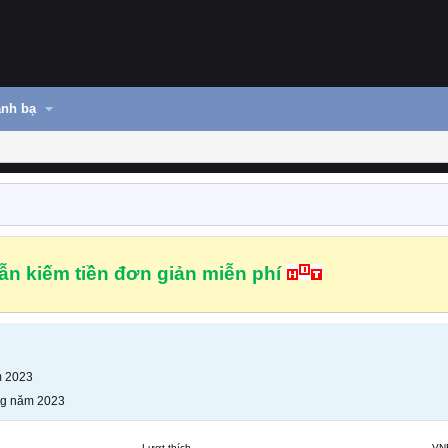
nh bạ
n kiếm tiền đơn giản miễn phí
m 2023
ng năm 2023
Lượt thích
VN