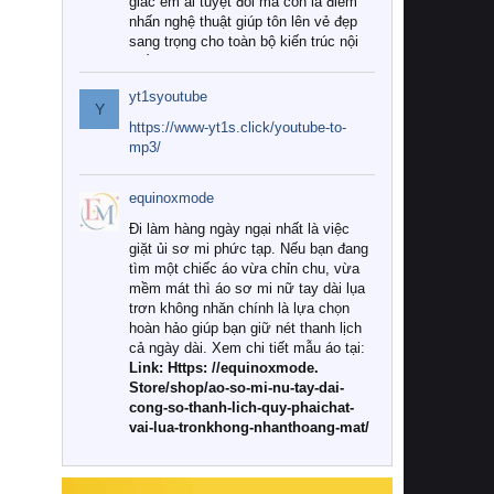
giác êm ái tuyệt đối mà còn là điểm
nhấn nghệ thuật giúp tôn lên vẻ đẹp
sang trọng cho toàn bộ kiến trúc nội
thất.
yt1syoutube
Tuy nhiên, giữa thị trường đa dạng
Y
với vô vàn thương hiệu và mẫu mã
https://www-yt1s.click/youtube-to-
như hiện nay, làm thế nào để chọn
mp3/
được những bộ chăn ga gối đệm cao
cấp thực sự chất lượng, phù hợp với
equinoxmode
khí hậu và nhu cầu sử dụng của gia
đình? Hãy cùng chúng tôi đi tìm lời
Đi làm hàng ngày ngại nhất là việc
giải đáp chi tiết qua bài viết dưới đây.
giặt ủi sơ mi phức tạp. Nếu bạn đang
tìm một chiếc áo vừa chỉn chu, vừa
1. Tại sao các gia đình hiện đại lại ưa
mềm mát thì áo sơ mi nữ tay dài lụa
chuộng chăn ga gối đệm cao cấp?
trơn không nhăn chính là lựa chọn
hoàn hảo giúp bạn giữ nét thanh lịch
Khác với các dòng sản phẩm thông
cả ngày dài. Xem chi tiết mẫu áo tại:
thường, những bộ chăn ga gối đệm
Link: Https: //equinoxmode.
cao cấp trải qua quy trình sản xuất
Store/shop/ao-so-mi-nu-tay-dai-
nghiêm ngặt từ khâu chọn lọc nguyên
cong-so-thanh-lich-quy-phaichat-
liệu tự nhiên đến công nghệ dệt
vai-lua-tronkhong-nhanthoang-mat/
nhuộm hiện đại không chứa hóa chất
độc hại. Khi sử dụng dòng sản phẩm
này, bạn sẽ cảm nhận rõ rệt sự khác