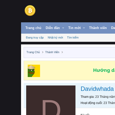
Trang chủ
Diễn đàn
Tin mới
Thành viên
Da
Đang truy cập
Nhật ký mới
Tìm kiếm
Trang Chủ
Thành Viên
Hướng dẫ
Davidwhada
D
Tham gia
23 Tháng nă
Hoạt động cuối
23 Thá
Bài viết