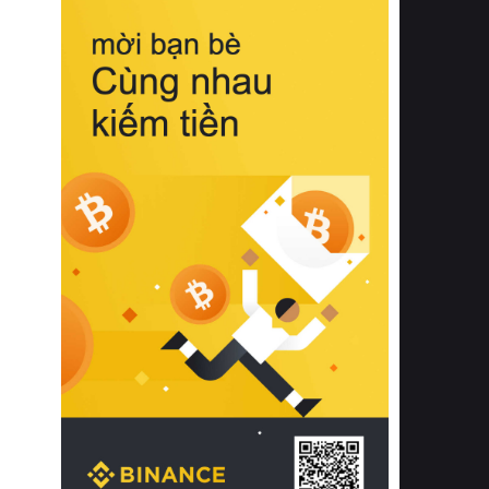
biệt từ bề mặt vải mềm mịn, khả năng
thoáng khí tuyệt vời cho đến độ đàn
hồi chuẩn xác của phần đệm nâng đỡ
cột sống.
Bên cạnh đó, việc lựa chọn các dòng
sản phẩm đạt chuẩn chất lượng quốc
tế còn giúp ngăn ngừa tình trạng kích
ứng da, hạn chế sự phát triển của vi
khuẩn và nấm mốc trong điều kiện
thời tiết nóng ẩm. Bạn có thể tìm hiểu
thêm các nghiên cứu khoa học về tác
động của giấc ngủ và môi trường
phòng ngủ đối với sức khỏe con
người tại Sleep Foundation (External
Link) để có cái nhìn toàn diện hơn.
2. Các tiêu chí vàng khi lựa chọn
chăn ga gối đệm cao cấp cho phòng
ngủ
Để sở hữu một bộ chăn ga gối đệm
cao cấp hoàn hảo cả về thẩm mỹ lẫn
công năng, người tiêu dùng cần cân
nhắc kỹ lưỡng các tiêu chí quan trọng