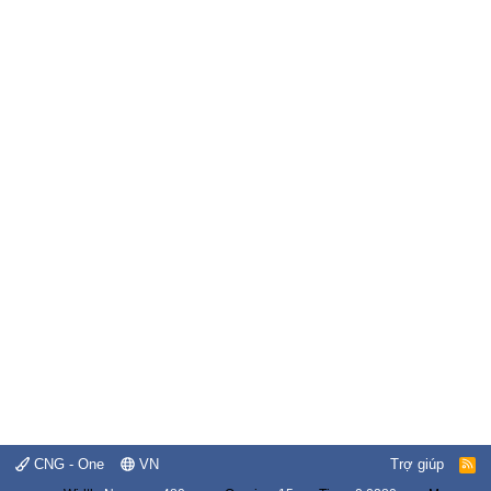
CNG - One
VN
Trợ giúp
R
S