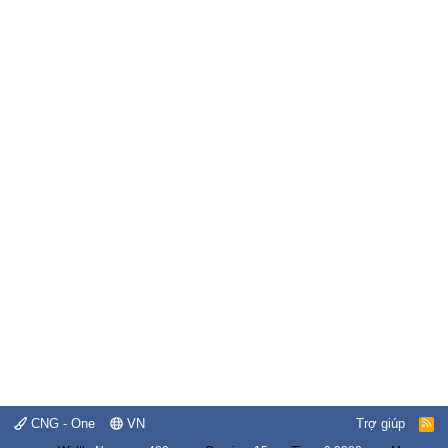
CNG - One
VN
Trợ giúp
R
S