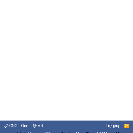
CNG - One
VN
Trợ giúp
R
S