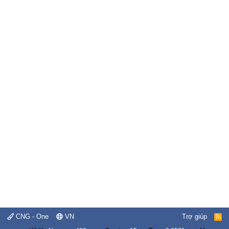
CNG - One
VN
Trợ giúp
R
S