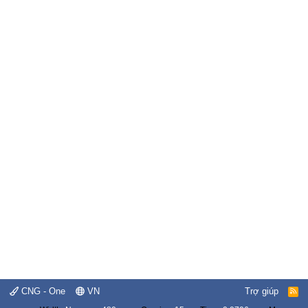
CNG - One
VN
Trợ giúp
R
S