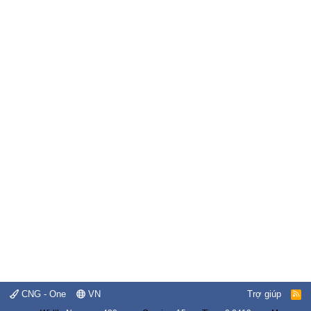
CNG - One
VN
Trợ giúp
R
S