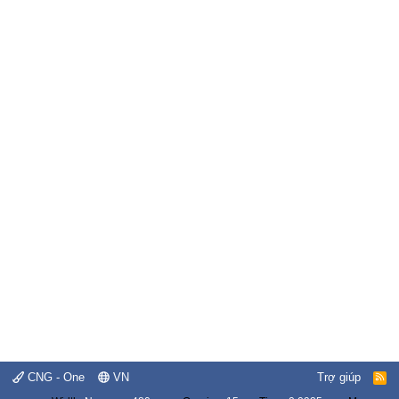
CNG - One
VN
Trợ giúp
R
S