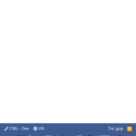
CNG - One
VN
Trợ giúp
R
S