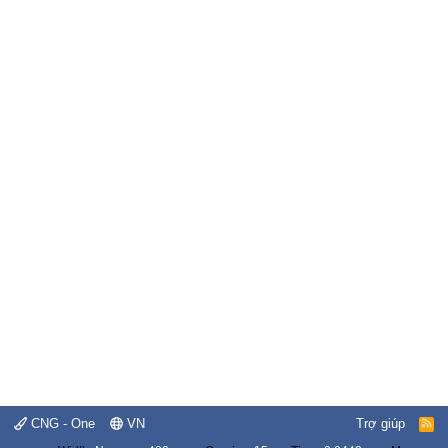
CNG - One
VN
Trợ giúp
R
S