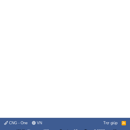
CNG - One
VN
Trợ giúp
R
S