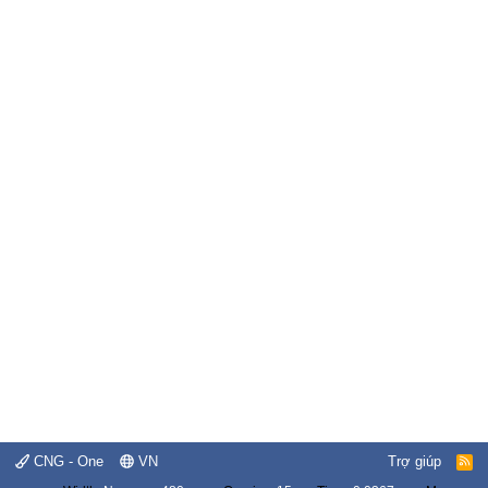
CNG - One
VN
Trợ giúp
R
S