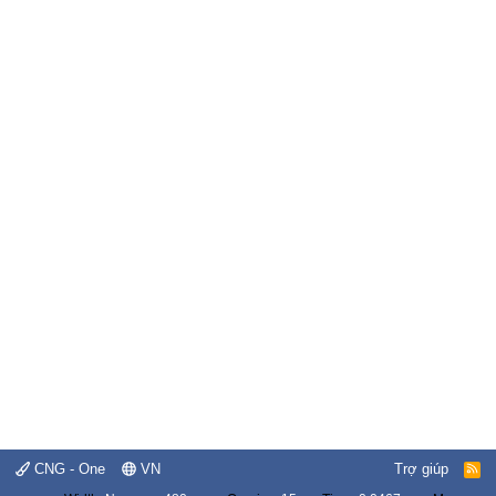
CNG - One
VN
Trợ giúp
R
S