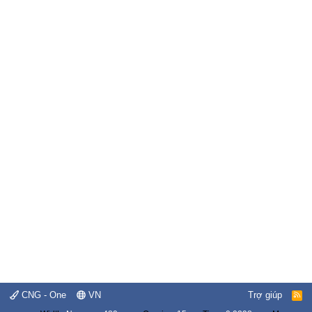
CNG - One
VN
Trợ giúp
R
S