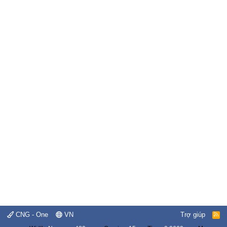
CNG - One
VN
Trợ giúp
R
S