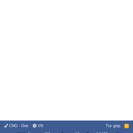
CNG - One
VN
Trợ giúp
R
S