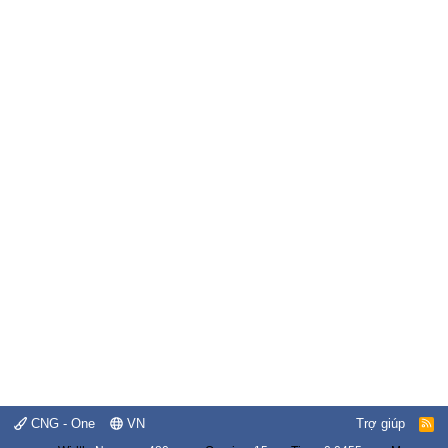
CNG - One
VN
Trợ giúp
R
S