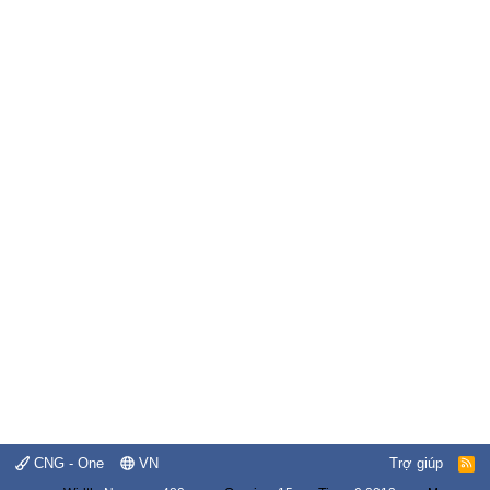
CNG - One
VN
Trợ giúp
R
S