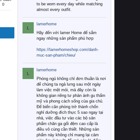
to be worn every day while matching
0
almost every outfit.
lamerhome
L
Hãy đến với lamer Home để sắm
ngay những sản phẩm phù hợp
https://lamerhomeshop.com/danh-
muc-san-pham/chieu/
lamerhome
L
Phòng ngủ không chỉ đơn thuần là nơi
để chúng ta ngả lưng sau một ngày
làm việc mệt mỏi, mà đây còn là
không gian riêng tư phản ánh gu thẩm
mỹ và phong cách sống của gia chủ.
Để biến căn phòng trở thành chốn
nghỉ dưỡng đích thực 5 sao ngay tại
nhà, việc đầu tư vào các bộ sản
phẩm chăn ga gối đệm cao cấp là
điều vô cùng cần thiết. Những sản
phẩm này không chỉ mang lại cảm