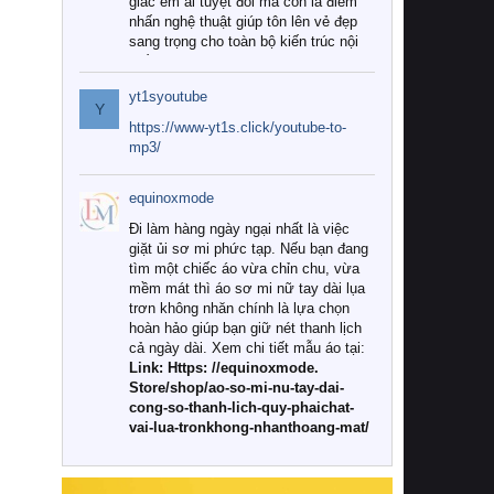
giác êm ái tuyệt đối mà còn là điểm
nhấn nghệ thuật giúp tôn lên vẻ đẹp
sang trọng cho toàn bộ kiến trúc nội
thất.
yt1syoutube
Tuy nhiên, giữa thị trường đa dạng
Y
với vô vàn thương hiệu và mẫu mã
https://www-yt1s.click/youtube-to-
như hiện nay, làm thế nào để chọn
mp3/
được những bộ chăn ga gối đệm cao
cấp thực sự chất lượng, phù hợp với
equinoxmode
khí hậu và nhu cầu sử dụng của gia
đình? Hãy cùng chúng tôi đi tìm lời
Đi làm hàng ngày ngại nhất là việc
giải đáp chi tiết qua bài viết dưới đây.
giặt ủi sơ mi phức tạp. Nếu bạn đang
tìm một chiếc áo vừa chỉn chu, vừa
1. Tại sao các gia đình hiện đại lại ưa
mềm mát thì áo sơ mi nữ tay dài lụa
chuộng chăn ga gối đệm cao cấp?
trơn không nhăn chính là lựa chọn
hoàn hảo giúp bạn giữ nét thanh lịch
Khác với các dòng sản phẩm thông
cả ngày dài. Xem chi tiết mẫu áo tại:
thường, những bộ chăn ga gối đệm
Link: Https: //equinoxmode.
cao cấp trải qua quy trình sản xuất
Store/shop/ao-so-mi-nu-tay-dai-
nghiêm ngặt từ khâu chọn lọc nguyên
cong-so-thanh-lich-quy-phaichat-
liệu tự nhiên đến công nghệ dệt
vai-lua-tronkhong-nhanthoang-mat/
nhuộm hiện đại không chứa hóa chất
độc hại. Khi sử dụng dòng sản phẩm
này, bạn sẽ cảm nhận rõ rệt sự khác