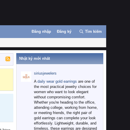
Đăng nhập
Đăng ký
Tìm kiếm
Nhật ký mới nhất
siriusjewelers
Binance
MEXC
A
daily wear gold earrings
are one of
the most practical jewelry choices for
women who want to look elegant
without compromising comfort.
Whether you're heading to the office,
attending college, working from home,
or meeting friends, the right pair of
gold earrings can complete your look
effortlessly. Lightweight, durable, and
timeless, these earrings are designed
B Token