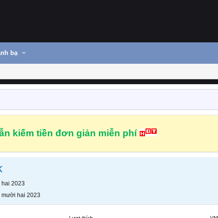
nh bạ
n kiếm tiền đơn giản miễn phí
k
 hai 2023
 mười hai 2023
Lượt thích
VN