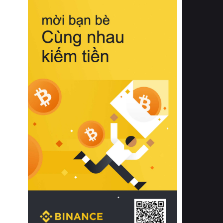
biệt từ bề mặt vải mềm mịn, khả năng
thoáng khí tuyệt vời cho đến độ đàn
hồi chuẩn xác của phần đệm nâng đỡ
cột sống.
Bên cạnh đó, việc lựa chọn các dòng
sản phẩm đạt chuẩn chất lượng quốc
tế còn giúp ngăn ngừa tình trạng kích
ứng da, hạn chế sự phát triển của vi
khuẩn và nấm mốc trong điều kiện
thời tiết nóng ẩm. Bạn có thể tìm hiểu
thêm các nghiên cứu khoa học về tác
động của giấc ngủ và môi trường
phòng ngủ đối với sức khỏe con
người tại Sleep Foundation (External
Link) để có cái nhìn toàn diện hơn.
2. Các tiêu chí vàng khi lựa chọn
chăn ga gối đệm cao cấp cho phòng
ngủ
Để sở hữu một bộ chăn ga gối đệm
cao cấp hoàn hảo cả về thẩm mỹ lẫn
công năng, người tiêu dùng cần cân
nhắc kỹ lưỡng các tiêu chí quan trọng