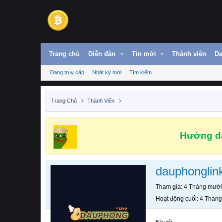
Trang chủ
Diễn đàn
Tin mới
Thành viên
Da
Đang truy cập
Nhật ký mới
Tìm kiếm
Trang Chủ
Thành Viên
Hướng dẫ
dauphonglin
Tham gia
4 Tháng mười
Hoạt động cuối
4 Tháng
Bài viết