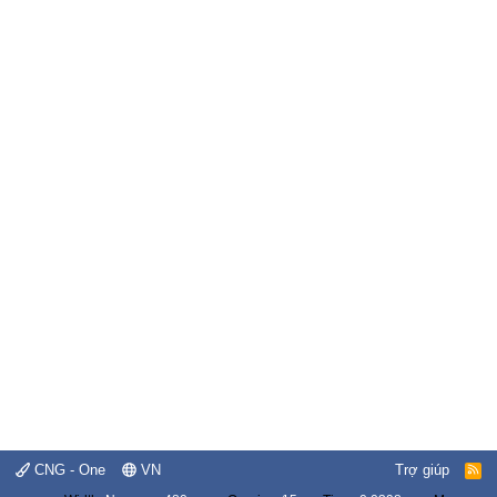
CNG - One
VN
Trợ giúp
R
S