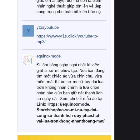
giác êm ái tuyệt đối mà còn là điểm
nhấn nghệ thuật giúp tôn lên vẻ đẹp
sang trọng cho toàn bộ kiến trúc nội
thất.
yt1syoutube
Tuy nhiên, giữa thị trường đa dạng
Y
với vô vàn thương hiệu và mẫu mã
https://www-yt1s.click/youtube-to-
như hiện nay, làm thế nào để chọn
mp3/
được những bộ chăn ga gối đệm cao
cấp thực sự chất lượng, phù hợp với
equinoxmode
khí hậu và nhu cầu sử dụng của gia
đình? Hãy cùng chúng tôi đi tìm lời
Đi làm hàng ngày ngại nhất là việc
giải đáp chi tiết qua bài viết dưới đây.
giặt ủi sơ mi phức tạp. Nếu bạn đang
tìm một chiếc áo vừa chỉn chu, vừa
1. Tại sao các gia đình hiện đại lại ưa
mềm mát thì áo sơ mi nữ tay dài lụa
chuộng chăn ga gối đệm cao cấp?
trơn không nhăn chính là lựa chọn
hoàn hảo giúp bạn giữ nét thanh lịch
Khác với các dòng sản phẩm thông
cả ngày dài. Xem chi tiết mẫu áo tại:
thường, những bộ chăn ga gối đệm
Link: Https: //equinoxmode.
cao cấp trải qua quy trình sản xuất
Store/shop/ao-so-mi-nu-tay-dai-
nghiêm ngặt từ khâu chọn lọc nguyên
cong-so-thanh-lich-quy-phaichat-
liệu tự nhiên đến công nghệ dệt
vai-lua-tronkhong-nhanthoang-mat/
nhuộm hiện đại không chứa hóa chất
độc hại. Khi sử dụng dòng sản phẩm
này, bạn sẽ cảm nhận rõ rệt sự khác