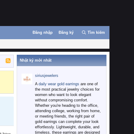
Đăng nhập
Đăng ký
Tìm kiếm
Nhật ký mới nhất
siriusjewelers
Binance
MEXC
A
daily wear gold earrings
are one of
the most practical jewelry choices for
women who want to look elegant
without compromising comfort.
Whether you're heading to the office,
attending college, working from home,
or meeting friends, the right pair of
gold earrings can complete your look
effortlessly. Lightweight, durable, and
timeless, these earrings are designed
B Token