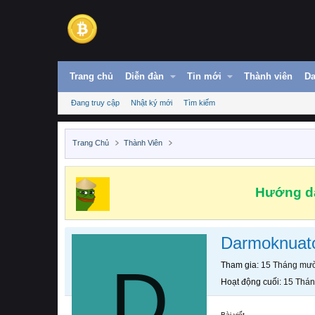
Trang chủ
Diễn đàn
Tin mới
Thành viên
Da
Đang truy cập
Nhật ký mới
Tìm kiếm
Trang Chủ
Thành Viên
Hướng dẫ
Darmoknua
D
Tham gia
15 Tháng mườ
Hoạt động cuối
15 Thán
Bài viết