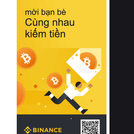
biệt từ bề mặt vải mềm mịn, khả năng
thoáng khí tuyệt vời cho đến độ đàn
hồi chuẩn xác của phần đệm nâng đỡ
cột sống.
Bên cạnh đó, việc lựa chọn các dòng
sản phẩm đạt chuẩn chất lượng quốc
tế còn giúp ngăn ngừa tình trạng kích
ứng da, hạn chế sự phát triển của vi
khuẩn và nấm mốc trong điều kiện
thời tiết nóng ẩm. Bạn có thể tìm hiểu
thêm các nghiên cứu khoa học về tác
động của giấc ngủ và môi trường
phòng ngủ đối với sức khỏe con
người tại Sleep Foundation (External
Link) để có cái nhìn toàn diện hơn.
2. Các tiêu chí vàng khi lựa chọn
chăn ga gối đệm cao cấp cho phòng
ngủ
Để sở hữu một bộ chăn ga gối đệm
cao cấp hoàn hảo cả về thẩm mỹ lẫn
công năng, người tiêu dùng cần cân
nhắc kỹ lưỡng các tiêu chí quan trọng