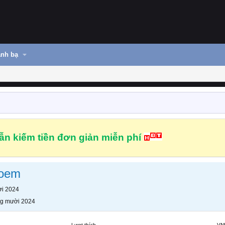
nh bạ
n kiếm tiền đơn giản miễn phí
toem
i 2024
g mười 2024
Lượt thích
VN