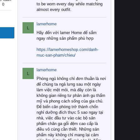
to be worn every day while matching
0
almost every outfit.
lamerhome
L
Hãy đến với lamer Home để sắm
ngay những sản phẩm phù hợp
https://lamerhomeshop.com/danh-
muc-san-pham/chieu/
lamerhome
L
Phòng ngủ không chỉ đơn thuần là nơi
để chúng ta ngả lưng sau một ngày
làm việc mệt mỏi, mà đây còn là
không gian riêng tư phản ánh gu thẩm
mỹ và phong cách sống của gia chủ.
Để biến căn phòng trở thành chốn
nghỉ dưỡng đích thực 5 sao ngay tại
nhà, việc đầu tư vào các bộ sản
phẩm chăn ga gối đệm cao cấp là
điều vô cùng cần thiết. Những sản
phẩm này không chỉ mang lại cảm