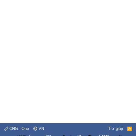
CNG - One
VN
Trợ giúp
R
S