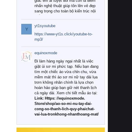
giác êm ái tuyệt đối mà còn là điểm
nhấn nghệ thuật giúp tôn lên vẻ đẹp
sang trọng cho toàn bộ kiến trúc nội
thất.
yt1syoutube
Tuy nhiên, giữa thị trường đa dạng
Y
với vô vàn thương hiệu và mẫu mã
https://www-yt1s.click/youtube-to-
như hiện nay, làm thế nào để chọn
mp3/
được những bộ chăn ga gối đệm cao
cấp thực sự chất lượng, phù hợp với
equinoxmode
khí hậu và nhu cầu sử dụng của gia
đình? Hãy cùng chúng tôi đi tìm lời
Đi làm hàng ngày ngại nhất là việc
giải đáp chi tiết qua bài viết dưới đây.
giặt ủi sơ mi phức tạp. Nếu bạn đang
tìm một chiếc áo vừa chỉn chu, vừa
1. Tại sao các gia đình hiện đại lại ưa
mềm mát thì áo sơ mi nữ tay dài lụa
chuộng chăn ga gối đệm cao cấp?
trơn không nhăn chính là lựa chọn
hoàn hảo giúp bạn giữ nét thanh lịch
Khác với các dòng sản phẩm thông
cả ngày dài. Xem chi tiết mẫu áo tại:
thường, những bộ chăn ga gối đệm
Link: Https: //equinoxmode.
cao cấp trải qua quy trình sản xuất
Store/shop/ao-so-mi-nu-tay-dai-
nghiêm ngặt từ khâu chọn lọc nguyên
cong-so-thanh-lich-quy-phaichat-
liệu tự nhiên đến công nghệ dệt
vai-lua-tronkhong-nhanthoang-mat/
nhuộm hiện đại không chứa hóa chất
độc hại. Khi sử dụng dòng sản phẩm
này, bạn sẽ cảm nhận rõ rệt sự khác