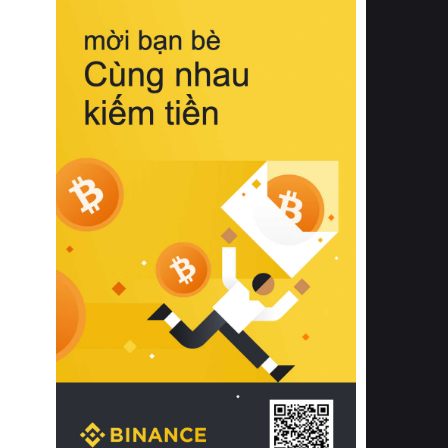
biệt từ bề mặt vải mềm mịn, khả năng
thoáng khí tuyệt vời cho đến độ đàn
hồi chuẩn xác của phần đệm nâng đỡ
cột sống.
Bên cạnh đó, việc lựa chọn các dòng
sản phẩm đạt chuẩn chất lượng quốc
tế còn giúp ngăn ngừa tình trạng kích
ứng da, hạn chế sự phát triển của vi
khuẩn và nấm mốc trong điều kiện
thời tiết nóng ẩm. Bạn có thể tìm hiểu
thêm các nghiên cứu khoa học về tác
động của giấc ngủ và môi trường
phòng ngủ đối với sức khỏe con
người tại Sleep Foundation (External
Link) để có cái nhìn toàn diện hơn.
2. Các tiêu chí vàng khi lựa chọn
chăn ga gối đệm cao cấp cho phòng
ngủ
Để sở hữu một bộ chăn ga gối đệm
cao cấp hoàn hảo cả về thẩm mỹ lẫn
công năng, người tiêu dùng cần cân
nhắc kỹ lưỡng các tiêu chí quan trọng