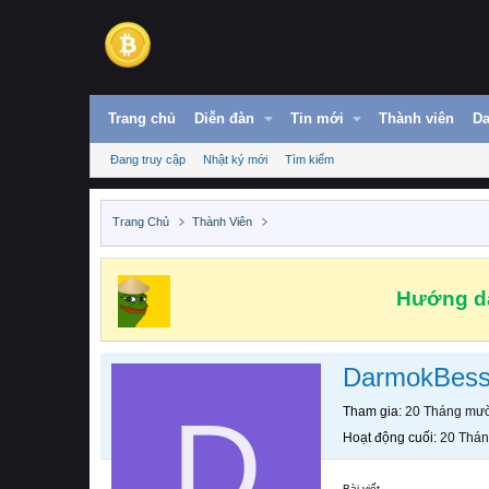
Trang chủ
Diễn đàn
Tin mới
Thành viên
Da
Đang truy cập
Nhật ký mới
Tìm kiếm
Trang Chủ
Thành Viên
Hướng dẫ
DarmokBess
D
Tham gia
20 Tháng mườ
Hoạt động cuối
20 Thán
Bài viết