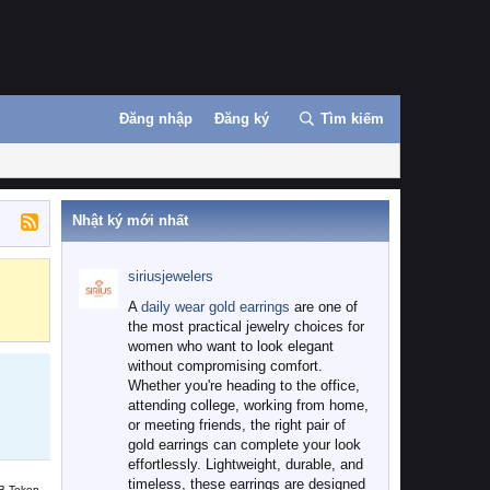
Đăng nhập
Đăng ký
Tìm kiếm
Nhật ký mới nhất
siriusjewelers
Binance
MEXC
A
daily wear gold earrings
are one of
the most practical jewelry choices for
women who want to look elegant
without compromising comfort.
Whether you're heading to the office,
attending college, working from home,
or meeting friends, the right pair of
gold earrings can complete your look
effortlessly. Lightweight, durable, and
timeless, these earrings are designed
B Token