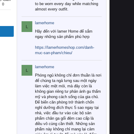
to be worn every day while matching
0
almost every outfit.
lamerhome
L
Hãy đến với lamer Home để sắm
ngay những sản phẩm phù hợp
https://lamerhomeshop.com/danh-
muc-san-pham/chieu/
lamerhome
L
Phòng ngủ không chỉ đơn thuần là nơi
để chúng ta ngả lưng sau một ngày
làm việc mệt mỏi, mà đây còn là
không gian riêng tư phản ánh gu thẩm
mỹ và phong cách sống của gia chủ.
Để biến căn phòng trở thành chốn
nghỉ dưỡng đích thực 5 sao ngay tại
nhà, việc đầu tư vào các bộ sản
phẩm chăn ga gối đệm cao cấp là
điều vô cùng cần thiết. Những sản
phẩm này không chỉ mang lại cảm