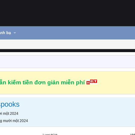
nh bạ
n kiếm tiền đơn giản miễn phí
pooks
i một 2024
g mười một 2024
Lượt thích
VN