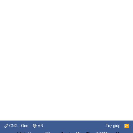
CNG - One
VN
Trợ giúp
R
S