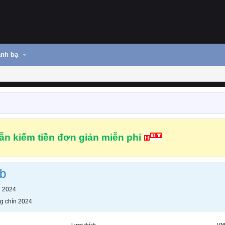
nh bạ
n kiếm tiền đơn giản miễn phí
b
n 2024
g chín 2024
Lượt thích
VN