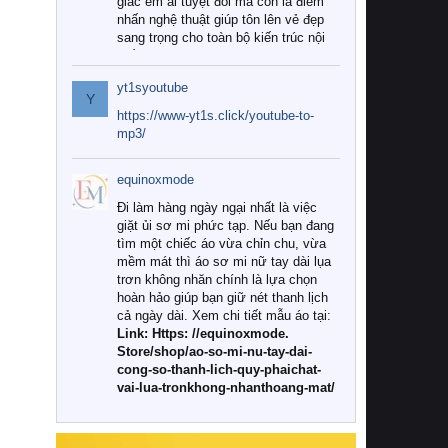
giác êm ái tuyệt đối mà còn là điểm
nhấn nghệ thuật giúp tôn lên vẻ đẹp
sang trọng cho toàn bộ kiến trúc nội
thất.
yt1syoutube
Tuy nhiên, giữa thị trường đa dạng
Y
với vô vàn thương hiệu và mẫu mã
https://www-yt1s.click/youtube-to-
như hiện nay, làm thế nào để chọn
mp3/
được những bộ chăn ga gối đệm cao
cấp thực sự chất lượng, phù hợp với
equinoxmode
khí hậu và nhu cầu sử dụng của gia
đình? Hãy cùng chúng tôi đi tìm lời
Đi làm hàng ngày ngại nhất là việc
giải đáp chi tiết qua bài viết dưới đây.
giặt ủi sơ mi phức tạp. Nếu bạn đang
tìm một chiếc áo vừa chỉn chu, vừa
1. Tại sao các gia đình hiện đại lại ưa
mềm mát thì áo sơ mi nữ tay dài lụa
chuộng chăn ga gối đệm cao cấp?
trơn không nhăn chính là lựa chọn
hoàn hảo giúp bạn giữ nét thanh lịch
Khác với các dòng sản phẩm thông
cả ngày dài. Xem chi tiết mẫu áo tại:
thường, những bộ chăn ga gối đệm
Link: Https: //equinoxmode.
cao cấp trải qua quy trình sản xuất
Store/shop/ao-so-mi-nu-tay-dai-
nghiêm ngặt từ khâu chọn lọc nguyên
cong-so-thanh-lich-quy-phaichat-
liệu tự nhiên đến công nghệ dệt
vai-lua-tronkhong-nhanthoang-mat/
nhuộm hiện đại không chứa hóa chất
độc hại. Khi sử dụng dòng sản phẩm
này, bạn sẽ cảm nhận rõ rệt sự khác