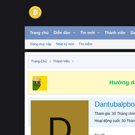
Trang chủ
Diễn đàn
Tin mới
Thành viên
Da
Đang truy cập
Nhật ký mới
Tìm kiếm
Trang Chủ
Thành Viên
Hướng dẫ
Dantubalpbo
D
Tham gia
30 Tháng chí
Hoạt động cuối
30 Thán
Bài viết