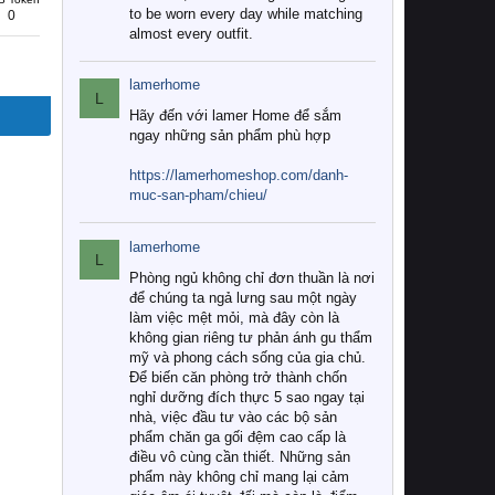
to be worn every day while matching
0
almost every outfit.
lamerhome
L
Hãy đến với lamer Home để sắm
ngay những sản phẩm phù hợp
https://lamerhomeshop.com/danh-
muc-san-pham/chieu/
lamerhome
L
Phòng ngủ không chỉ đơn thuần là nơi
để chúng ta ngả lưng sau một ngày
làm việc mệt mỏi, mà đây còn là
không gian riêng tư phản ánh gu thẩm
mỹ và phong cách sống của gia chủ.
Để biến căn phòng trở thành chốn
nghỉ dưỡng đích thực 5 sao ngay tại
nhà, việc đầu tư vào các bộ sản
phẩm chăn ga gối đệm cao cấp là
điều vô cùng cần thiết. Những sản
phẩm này không chỉ mang lại cảm