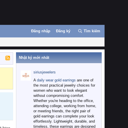
Đăng nhập
Đăng ký
Tìm kiếm
Nhật ký mới nhất
siriusjewelers
Binance
MEXC
A
daily wear gold earrings
are one of
the most practical jewelry choices for
women who want to look elegant
without compromising comfort.
Whether you're heading to the office,
attending college, working from home,
or meeting friends, the right pair of
gold earrings can complete your look
effortlessly. Lightweight, durable, and
timeless, these earrings are designed
B Token