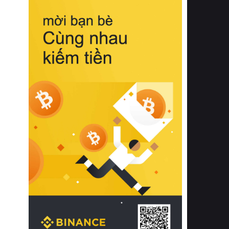
biệt từ bề mặt vải mềm mịn, khả năng
thoáng khí tuyệt vời cho đến độ đàn
hồi chuẩn xác của phần đệm nâng đỡ
cột sống.
Bên cạnh đó, việc lựa chọn các dòng
sản phẩm đạt chuẩn chất lượng quốc
tế còn giúp ngăn ngừa tình trạng kích
ứng da, hạn chế sự phát triển của vi
khuẩn và nấm mốc trong điều kiện
thời tiết nóng ẩm. Bạn có thể tìm hiểu
thêm các nghiên cứu khoa học về tác
động của giấc ngủ và môi trường
phòng ngủ đối với sức khỏe con
người tại Sleep Foundation (External
Link) để có cái nhìn toàn diện hơn.
2. Các tiêu chí vàng khi lựa chọn
chăn ga gối đệm cao cấp cho phòng
ngủ
Để sở hữu một bộ chăn ga gối đệm
cao cấp hoàn hảo cả về thẩm mỹ lẫn
công năng, người tiêu dùng cần cân
nhắc kỹ lưỡng các tiêu chí quan trọng