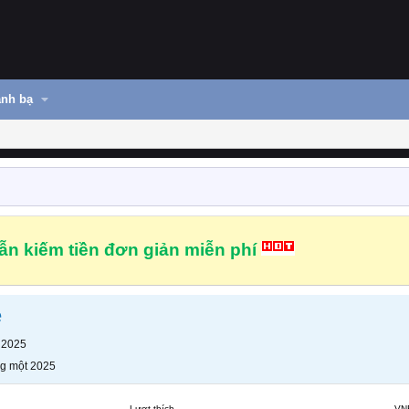
nh bạ
n kiếm tiền đơn giản miễn phí
e
 2025
g một 2025
Lượt thích
VN