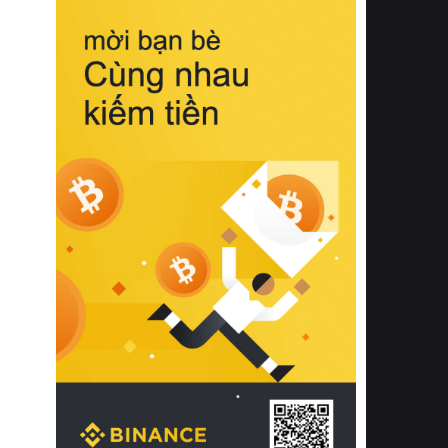
biệt từ bề mặt vải mềm mịn, khả năng
thoáng khí tuyệt vời cho đến độ đàn
hồi chuẩn xác của phần đệm nâng đỡ
cột sống.
Bên cạnh đó, việc lựa chọn các dòng
sản phẩm đạt chuẩn chất lượng quốc
tế còn giúp ngăn ngừa tình trạng kích
ứng da, hạn chế sự phát triển của vi
khuẩn và nấm mốc trong điều kiện
thời tiết nóng ẩm. Bạn có thể tìm hiểu
thêm các nghiên cứu khoa học về tác
động của giấc ngủ và môi trường
phòng ngủ đối với sức khỏe con
người tại Sleep Foundation (External
Link) để có cái nhìn toàn diện hơn.
2. Các tiêu chí vàng khi lựa chọn
chăn ga gối đệm cao cấp cho phòng
ngủ
Để sở hữu một bộ chăn ga gối đệm
cao cấp hoàn hảo cả về thẩm mỹ lẫn
công năng, người tiêu dùng cần cân
nhắc kỹ lưỡng các tiêu chí quan trọng