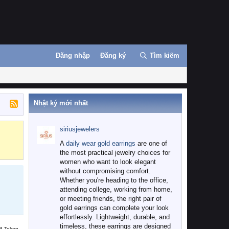
Đăng nhập
Đăng ký
Tìm kiếm
Nhật ký mới nhất
siriusjewelers
Binance
MEXC
A
daily wear gold earrings
are one of
the most practical jewelry choices for
women who want to look elegant
without compromising comfort.
Whether you're heading to the office,
attending college, working from home,
or meeting friends, the right pair of
gold earrings can complete your look
effortlessly. Lightweight, durable, and
timeless, these earrings are designed
B Token