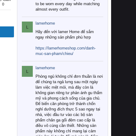
to be worn every day while matching
0
almost every outfit.
lamerhome
L
Hãy đến với lamer Home để sắm
ngay những sản phẩm phù hợp
https://lamerhomeshop.com/danh-
muc-san-pham/chieu/
lamerhome
L
Phòng ngủ không chỉ đơn thuần là nơi
để chúng ta ngả lưng sau một ngày
làm việc mệt mỏi, mà đây còn là
không gian riêng tư phản ánh gu thẩm
mỹ và phong cách sống của gia chủ.
Để biến căn phòng trở thành chốn
nghỉ dưỡng đích thực 5 sao ngay tại
nhà, việc đầu tư vào các bộ sản
phẩm chăn ga gối đệm cao cấp là
điều vô cùng cần thiết. Những sản
phẩm này không chỉ mang lại cảm