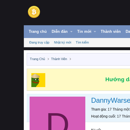
Trang chủ
Diễn đàn
Tin mới
Thành viên
Da
Đang truy cập
Nhật ký mới
Tìm kiếm
Trang Chủ
Thành Viên
Hướng dẫ
DannyWars
D
Tham gia
17 Tháng một
Hoạt động cuối
17 Thán
Bài viết