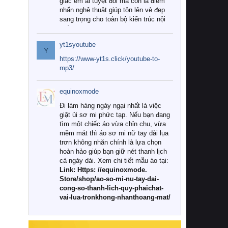
giác êm ái tuyệt đối mà còn là điểm
nhấn nghệ thuật giúp tôn lên vẻ đẹp
sang trọng cho toàn bộ kiến trúc nội
thất.
yt1syoutube
Tuy nhiên, giữa thị trường đa dạng
Y
với vô vàn thương hiệu và mẫu mã
https://www-yt1s.click/youtube-to-
như hiện nay, làm thế nào để chọn
mp3/
được những bộ chăn ga gối đệm cao
cấp thực sự chất lượng, phù hợp với
equinoxmode
khí hậu và nhu cầu sử dụng của gia
đình? Hãy cùng chúng tôi đi tìm lời
Đi làm hàng ngày ngại nhất là việc
giải đáp chi tiết qua bài viết dưới đây.
giặt ủi sơ mi phức tạp. Nếu bạn đang
tìm một chiếc áo vừa chỉn chu, vừa
1. Tại sao các gia đình hiện đại lại ưa
mềm mát thì áo sơ mi nữ tay dài lụa
chuộng chăn ga gối đệm cao cấp?
trơn không nhăn chính là lựa chọn
hoàn hảo giúp bạn giữ nét thanh lịch
Khác với các dòng sản phẩm thông
cả ngày dài. Xem chi tiết mẫu áo tại:
thường, những bộ chăn ga gối đệm
Link: Https: //equinoxmode.
cao cấp trải qua quy trình sản xuất
Store/shop/ao-so-mi-nu-tay-dai-
nghiêm ngặt từ khâu chọn lọc nguyên
cong-so-thanh-lich-quy-phaichat-
liệu tự nhiên đến công nghệ dệt
vai-lua-tronkhong-nhanthoang-mat/
nhuộm hiện đại không chứa hóa chất
độc hại. Khi sử dụng dòng sản phẩm
này, bạn sẽ cảm nhận rõ rệt sự khác