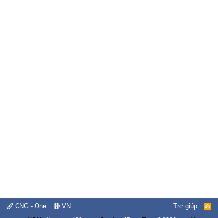
CNG - One
VN
Trợ giúp
R
S