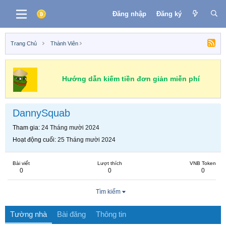
Đăng nhập
Đăng ký
Trang Chủ
Thành Viên
Hướng dẫn kiếm tiền đơn giản miễn phí
DannySquab
Tham gia
24 Tháng mười 2024
Hoạt động cuối
25 Tháng mười 2024
Bài viết
Lượt thích
VNB Token
0
0
0
Tìm kiếm
Tường nhà
Bài đăng
Thông tin