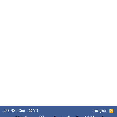
CNG - One
VN
Trợ giúp
R
S