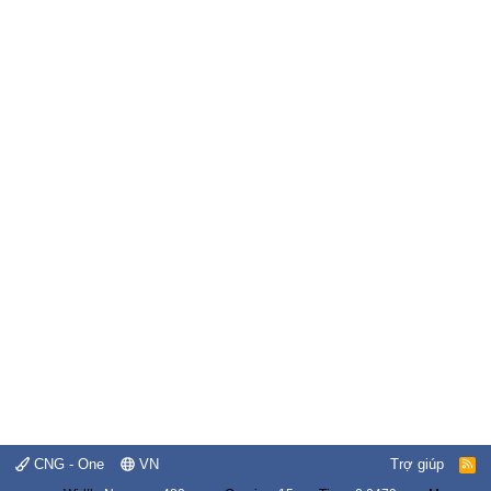
CNG - One
VN
Trợ giúp
R
S