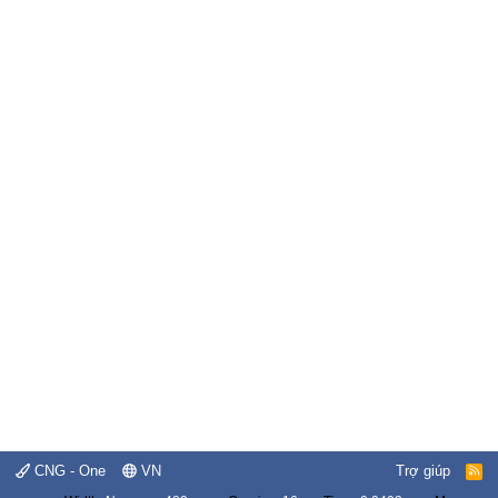
CNG - One
VN
Trợ giúp
R
S