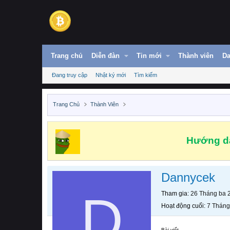
Trang chủ
Diễn đàn
Tin mới
Thành viên
Da
Đang truy cập
Nhật ký mới
Tìm kiếm
Trang Chủ
Thành Viên
Hướng dẫ
Dannycek
D
Tham gia
26 Tháng ba 
Hoạt động cuối
7 Tháng
Bài viết