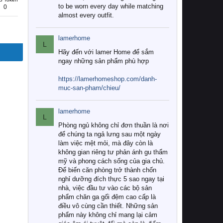
to be worn every day while matching
0
almost every outfit.
lamerhome
L
Hãy đến với lamer Home để sắm
ngay những sản phẩm phù hợp
https://lamerhomeshop.com/danh-
muc-san-pham/chieu/
lamerhome
L
Phòng ngủ không chỉ đơn thuần là nơi
để chúng ta ngả lưng sau một ngày
làm việc mệt mỏi, mà đây còn là
không gian riêng tư phản ánh gu thẩm
mỹ và phong cách sống của gia chủ.
Để biến căn phòng trở thành chốn
nghỉ dưỡng đích thực 5 sao ngay tại
nhà, việc đầu tư vào các bộ sản
phẩm chăn ga gối đệm cao cấp là
điều vô cùng cần thiết. Những sản
phẩm này không chỉ mang lại cảm