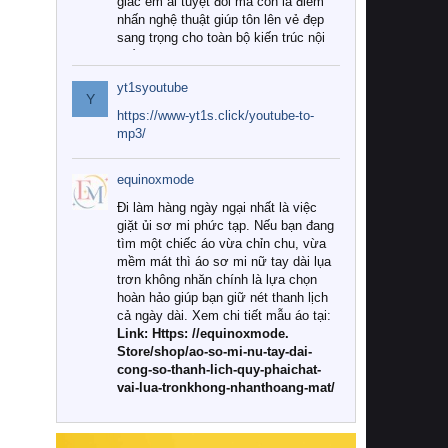
giác êm ái tuyệt đối mà còn là điểm
nhấn nghệ thuật giúp tôn lên vẻ đẹp
sang trọng cho toàn bộ kiến trúc nội
thất.
yt1syoutube
Tuy nhiên, giữa thị trường đa dạng
Y
với vô vàn thương hiệu và mẫu mã
https://www-yt1s.click/youtube-to-
như hiện nay, làm thế nào để chọn
mp3/
được những bộ chăn ga gối đệm cao
cấp thực sự chất lượng, phù hợp với
equinoxmode
khí hậu và nhu cầu sử dụng của gia
đình? Hãy cùng chúng tôi đi tìm lời
Đi làm hàng ngày ngại nhất là việc
giải đáp chi tiết qua bài viết dưới đây.
giặt ủi sơ mi phức tạp. Nếu bạn đang
tìm một chiếc áo vừa chỉn chu, vừa
1. Tại sao các gia đình hiện đại lại ưa
mềm mát thì áo sơ mi nữ tay dài lụa
chuộng chăn ga gối đệm cao cấp?
trơn không nhăn chính là lựa chọn
hoàn hảo giúp bạn giữ nét thanh lịch
Khác với các dòng sản phẩm thông
cả ngày dài. Xem chi tiết mẫu áo tại:
thường, những bộ chăn ga gối đệm
Link: Https: //equinoxmode.
cao cấp trải qua quy trình sản xuất
Store/shop/ao-so-mi-nu-tay-dai-
nghiêm ngặt từ khâu chọn lọc nguyên
cong-so-thanh-lich-quy-phaichat-
liệu tự nhiên đến công nghệ dệt
vai-lua-tronkhong-nhanthoang-mat/
nhuộm hiện đại không chứa hóa chất
độc hại. Khi sử dụng dòng sản phẩm
này, bạn sẽ cảm nhận rõ rệt sự khác