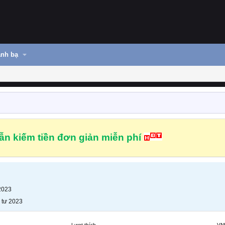
nh bạ
n kiếm tiền đơn giản miễn phí
2023
 tư 2023
Lượt thích
VN