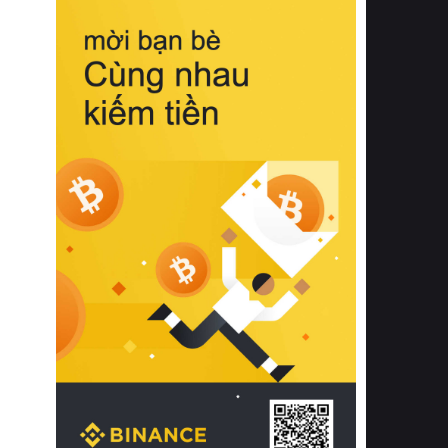
biệt từ bề mặt vải mềm mịn, khả năng
thoáng khí tuyệt vời cho đến độ đàn
hồi chuẩn xác của phần đệm nâng đỡ
cột sống.
Bên cạnh đó, việc lựa chọn các dòng
sản phẩm đạt chuẩn chất lượng quốc
tế còn giúp ngăn ngừa tình trạng kích
ứng da, hạn chế sự phát triển của vi
khuẩn và nấm mốc trong điều kiện
thời tiết nóng ẩm. Bạn có thể tìm hiểu
thêm các nghiên cứu khoa học về tác
động của giấc ngủ và môi trường
phòng ngủ đối với sức khỏe con
người tại Sleep Foundation (External
Link) để có cái nhìn toàn diện hơn.
2. Các tiêu chí vàng khi lựa chọn
chăn ga gối đệm cao cấp cho phòng
ngủ
Để sở hữu một bộ chăn ga gối đệm
cao cấp hoàn hảo cả về thẩm mỹ lẫn
công năng, người tiêu dùng cần cân
nhắc kỹ lưỡng các tiêu chí quan trọng