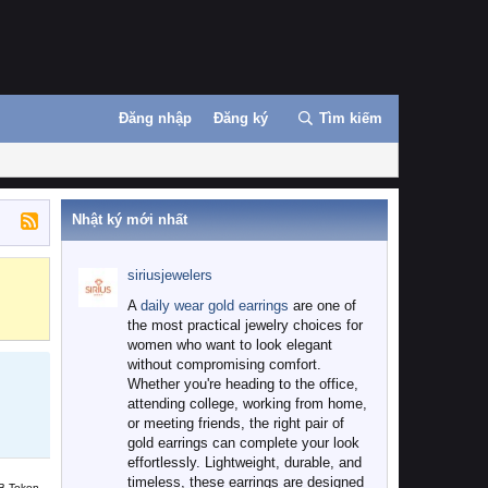
Đăng nhập
Đăng ký
Tìm kiếm
Nhật ký mới nhất
siriusjewelers
Binance
MEXC
A
daily wear gold earrings
are one of
the most practical jewelry choices for
women who want to look elegant
without compromising comfort.
Whether you're heading to the office,
attending college, working from home,
or meeting friends, the right pair of
gold earrings can complete your look
effortlessly. Lightweight, durable, and
timeless, these earrings are designed
B Token