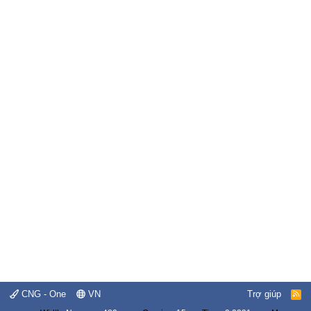
CNG - One
VN
Trợ giúp
R
S