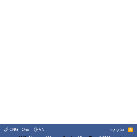
CNG - One
VN
Trợ giúp
R
S