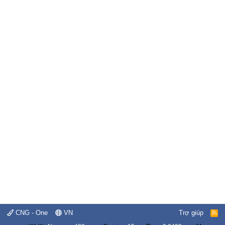
CNG - One
VN
Trợ giúp
R
S